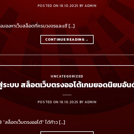
POSTED ON
18.10.2025
BY
ADMIN
งมองหาเว็บสล็อตที่ครบวงจรและเชื […]
CONTINUE READING
→
UNCATEGORIZED
สู่ระบบ สล็อตเว็บตรงออโต้เกมยอดนิยมอั
POSTED ON
18.10.2025
BY
ADMIN
3 “สล็อตเว็บตรงออโต้” ได้ก้าว […]