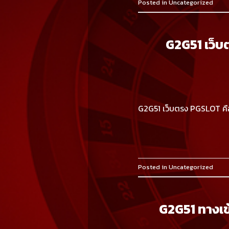
Posted in
Uncategorized
G2G51 เว็
G2G51 เว็บตรง PGSLOT คือเ
Posted in
Uncategorized
G2G51 ทางเข