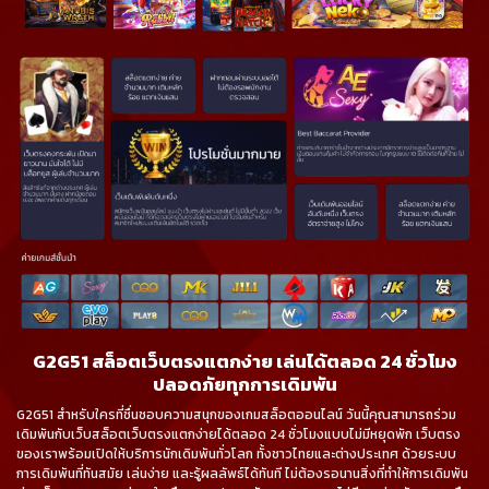
G2G51 สล็อตเว็บตรงแตกง่าย เล่นได้ตลอด 24 ชั่วโมง
ปลอดภัยทุกการเดิมพัน
G2G51
สำหรับใครที่ชื่นชอบความสนุกของเกมสล็อตออนไลน์ วันนี้คุณสามารถร่วม
เดิมพันกับเว็บสล็อตเว็บตรงแตกง่ายได้ตลอด 24 ชั่วโมงแบบไม่มีหยุดพัก เว็บตรง
ของเราพร้อมเปิดให้บริการนักเดิมพันทั่วโลก ทั้งชาวไทยและต่างประเทศ ด้วยระบบ
การเดิมพันที่ทันสมัย เล่นง่าย และรู้ผลลัพธ์ได้ทันที ไม่ต้องรอนานสิ่งที่ทำให้การเดิมพัน