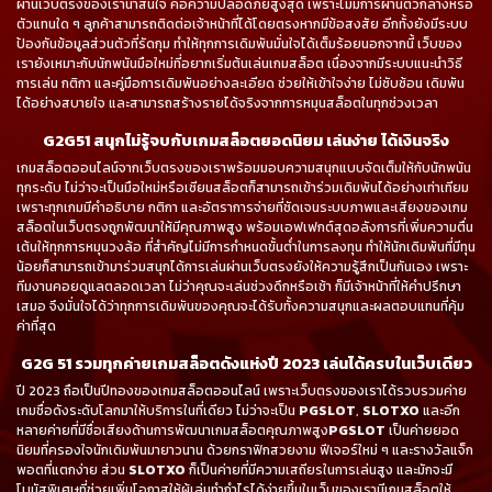
ผ่านเว็บตรงของเราน่าสนใจ คือความปลอดภัยสูงสุด เพราะไม่มีการผ่านตัวกลางหรือ
ตัวแทนใด ๆ ลูกค้าสามารถติดต่อเจ้าหน้าที่ได้โดยตรงหากมีข้อสงสัย อีกทั้งยังมีระบบ
ป้องกันข้อมูลส่วนตัวที่รัดกุม ทำให้ทุกการเดิมพันมั่นใจได้เต็มร้อยนอกจากนี้ เว็บของ
เรายังเหมาะกับนักพนันมือใหม่ที่อยากเริ่มต้นเล่นเกมสล็อต เนื่องจากมีระบบแนะนำวิธี
การเล่น กติกา และคู่มือการเดิมพันอย่างละเอียด ช่วยให้เข้าใจง่าย ไม่ซับซ้อน เดิมพัน
ได้อย่างสบายใจ และสามารถสร้างรายได้จริงจากการหมุนสล็อตในทุกช่วงเวลา
G2G51 สนุกไม่รู้จบกับเกมสล็อตยอดนิยม เล่นง่าย ได้เงินจริง
เกมสล็อตออนไลน์จากเว็บตรงของเราพร้อมมอบความสนุกแบบจัดเต็มให้กับนักพนัน
ทุกระดับ ไม่ว่าจะเป็นมือใหม่หรือเซียนสล็อตก็สามารถเข้าร่วมเดิมพันได้อย่างเท่าเทียม
เพราะทุกเกมมีคำอธิบาย กติกา และอัตราการจ่ายที่ชัดเจนระบบภาพและเสียงของเกม
สล็อตในเว็บตรงถูกพัฒนาให้มีคุณภาพสูง พร้อมเอฟเฟกต์สุดอลังการที่เพิ่มความตื่น
เต้นให้ทุกการหมุนวงล้อ ที่สำคัญไม่มีการกำหนดขั้นต่ำในการลงทุน ทำให้นักเดิมพันที่มีทุน
น้อยก็สามารถเข้ามาร่วมสนุกได้การเล่นผ่านเว็บตรงยังให้ความรู้สึกเป็นกันเอง เพราะ
ทีมงานคอยดูแลตลอดเวลา ไม่ว่าคุณจะเล่นช่วงดึกหรือเช้า ก็มีเจ้าหน้าที่ให้คำปรึกษา
เสมอ จึงมั่นใจได้ว่าทุกการเดิมพันของคุณจะได้รับทั้งความสนุกและผลตอบแทนที่คุ้ม
ค่าที่สุด
G2G 51 รวมทุกค่ายเกมสล็อตดังแห่งปี 2023 เล่นได้ครบในเว็บเดียว
ปี 2023 ถือเป็นปีทองของเกมสล็อตออนไลน์ เพราะเว็บตรงของเราได้รวบรวมค่าย
เกมชื่อดังระดับโลกมาให้บริการในที่เดียว ไม่ว่าจะเป็น
PGSLOT
,
SLOTXO
และอีก
หลายค่ายที่มีชื่อเสียงด้านการพัฒนาเกมสล็อตคุณภาพสูง
PGSLOT
เป็นค่ายยอด
นิยมที่ครองใจนักเดิมพันมายาวนาน ด้วยกราฟิกสวยงาม ฟีเจอร์ใหม่ ๆ และรางวัลแจ็ก
พอตที่แตกง่าย ส่วน
SLOTXO
ก็เป็นค่ายที่มีความเสถียรในการเล่นสูง และมักจะมี
โบนัสพิเศษที่ช่วยเพิ่มโอกาสให้ผู้เล่นทำกำไรได้ง่ายขึ้นในเว็บของเรามีเกมสล็อตให้