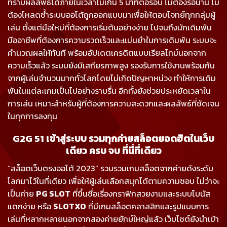
ทราบผลลัพธ์ได้ภายในเวลาไม่เกิน 5 นาทีต่อรอบ ไม่ต้องรอนาน ไม่
ต้องโหลดซ้ำระบบออโต้ถูกออกแบบมาเพื่อให้ตอบโจทย์ทุกกลุ่มผู้
เล่น ตั้งแต่มือใหม่ที่ต้องการเริ่มต้นอย่างง่าย ไปจนถึงนักเดิมพัน
มืออาชีพที่ต้องการความรวดเร็วและแม่นยำในการเดิมพัน ระบบจะ
คำนวณผลให้ทันที พร้อมอัปเดตเครดิตแบบเรียลไทม์นอกจาก
ความเร็วแล้ว ระบบยังมีเสถียรภาพสูง รองรับการใช้งานพร้อมกัน
จากผู้เล่นจำนวนมากทั่วโลกโดยไม่เกิดปัญหาหน่วง ทำให้การเดิม
พันในแต่ละเกมเป็นไปอย่างราบรื่น อีกทั้งยังช่วยประหยัดเวลาใน
การเล่น เหมาะสำหรับผู้ที่ต้องการความสะดวกและผลลัพธ์ที่ชัดเจน
ในทุกการลงทุน
G2G 51 เข้าสู่ระบบ รวมทุกค่ายสล็อตยอดฮิตในเว็บ
เดียว ครบ จบ ที่นี่ที่เดียว
“สล็อตเว็บตรงออโต้ 2023” รวบรวมเกมสล็อตจากค่ายดังระดับ
โลกมาไว้ในที่เดียว เพื่อให้ผู้เล่นเลือกสนุกได้ตามความชอบ ไม่ว่าจะ
เป็นค่าย
PG SLOT
ที่ขึ้นชื่อเรื่องกราฟิกสวยงามและระบบโบนัส
แตกง่าย หรือ
SLOTXO
ที่มีเกมสล็อตคลาสสิกและรูปแบบการ
เล่นที่หลากหลายนอกจากสองค่ายยักษ์ใหญ่แล้ว เว็บไซต์ยังนำเข้า