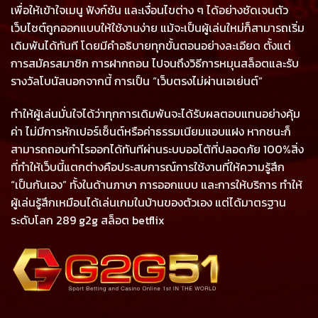
เพื่อให้เข้าใจเมนู ฟังก์ชัน และเงื่อนไขต่าง ๆ ได้อย่างชัดเจนตัว
เว็บไซต์ถูกออกแบบให้ใช้งานง่าย แม้จะเป็นผู้เล่นใหม่ก็สามารถเริ่ม
เดิมพันได้ทันที โดยมีคำอธิบายทุกขั้นตอนอย่างละเอียด ตั้งแต่
การสมัครสมาชิก การฝากถอน ไปจนถึงวิธีการหมุนสล็อตและรับ
รางวัลโบนัสนอกจากนี้ การเป็น “เว็บตรงไม่ผ่านเอเย่นต์”
ทำให้ผู้เล่นมั่นใจได้ว่าทุกการเดิมพันจะได้รับผลตอบแทนอย่างคุ้ม
ค่า ไม่มีการหักเปอร์เซ็นต์หรือค่าธรรมเนียมแอบแฝง หากชนะก็
สามารถถอนกำไรออกได้ทันทีผ่านระบบออโต้ที่ปลอดภัย 100%สิ่ง
ที่ทำให้เว็บนี้แตกต่างคือประสบการณ์การใช้งานที่ให้ความรู้สึก
“เป็นกันเอง” ทั้งในด้านภาษา การออกแบบ และการให้บริการ ทำให้
ผู้เล่นรู้สึกเหมือนได้เล่นเกมในบ้านของตัวเอง แต่ได้มาตรฐาน
ระดับโลก
289 g2g สล็อต betflix